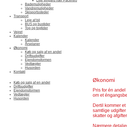
Lille vingård nær Pacentro
Bademuligheder
Vandremuligheder
Skisportssteder
Transport
Leje af bil
BUS og bustider
Tog og togtider
Vejret
Kalender
Kalender
Årsplaner
Økonomi
Køb og salg af en andel
Driftsudgifter
Ejendomsformen
Vedtægter
Husorden
Kontakt
Økonomi
Køb og salg af en andel
Driftsudgifter
Pris for én andel 
Ejendomsformen
Vedtægter
om et éngangsbel
Husorden
Dertil kommer et 
samtlige udgifter
skatter og afgift
Nærmere detaljer