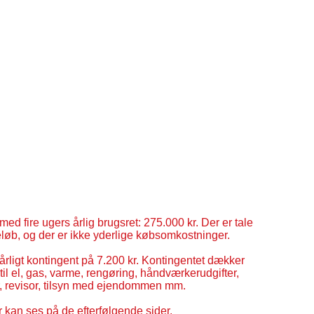
med fire ugers årlig brugsret: 275.000 kr. Der er tale
øb, og der er ikke yderlige købsomkostninger.
årligt kontingent på 7.200 kr. Kontingentet dækker
 til el, gas, varme, rengøring, håndværkerudgifter,
er, revisor, tilsyn med ejendommen mm.
 kan ses på de efterfølgende sider.