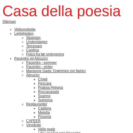
Casa della poesia
Sitemap
Velkomstside
Lejligheden
Stueplan
Underetagen
Terrassen
Cantina
Fotos fra før ombygning
Pacentro og Abruzzo
Pacentro - sommer
Pacentro - vinter
Marianne Gade: Drømmen om Italien
Abruzzo
Chieti
Pescara
Pratola Peligna
Roccacasale
Scanno
Sulmona
Restauranter
Caldora
Majella
Pizzeria
CAFEER
Vingårde
Valle reale